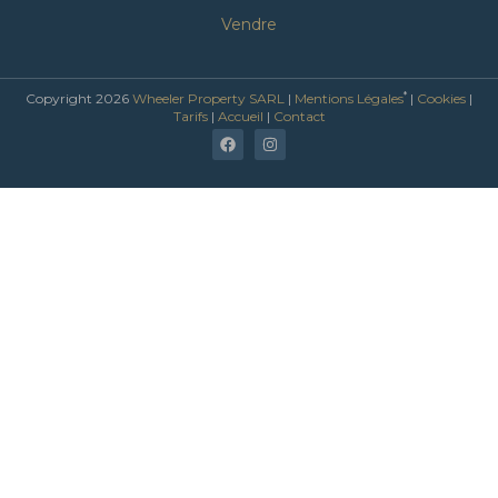
Vendre
*
Copyright 2026
Wheeler Property SARL
|
Mentions Légales
|
Cookies
|
Tarifs
|
Accueil
|
Contact