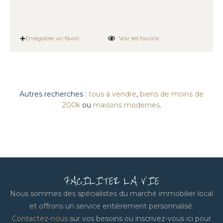
Voir les favoris
Enregistrer un favori
Autres recherches :
tous à vendre
,
biens de moins de
200k
ou
maisons modernes
.
FACILITER LA VIE
Nous sommes des spécialistes du marché immobilier local
et offrons un service entièrement personnalisé.
Contactez-nous
sur vos besoins ou inscrivez-vous ici pour