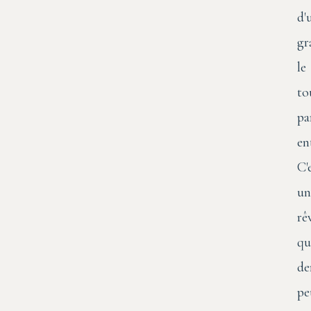
d'
gr
le
to
pa
en
C'
un
rê
qu
de
pe