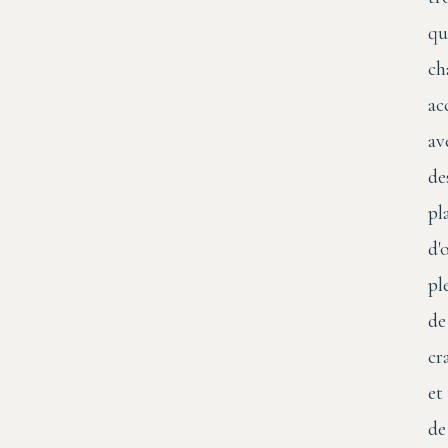
qu
ch
ac
av
de
pl
d'
pl
de
cr
et
de