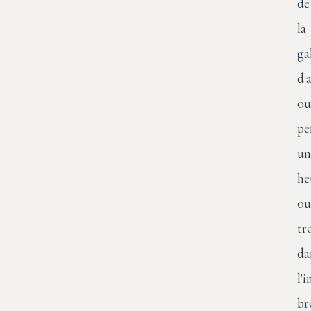
de
la
ga
d'a
ou
pe
un
he
ou
tr
da
l'
br