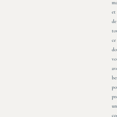
ma
et
de
to
ce
do
vo
av
be
po
pr
un
co