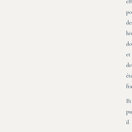
ef
po
de
hi
do
et
de
ét
fra
Et
pu
il