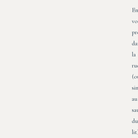
E
vo
pr
da
la
ru
(o
si
au
sa
du
lit