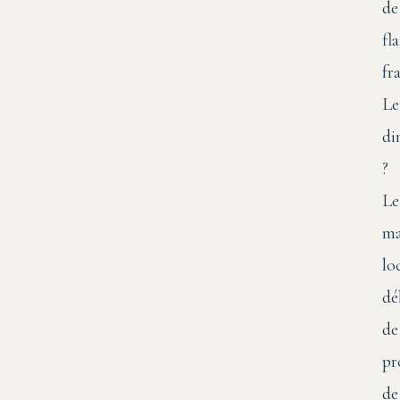
de
fla
fr
Le
di
?
Le
ma
lo
dé
de
pr
de