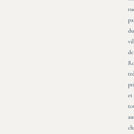
ru
pa
du
vi
de
Ro
tr
pr
et
to
au
ch