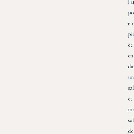
l'
po
en
pi
et
en
da
un
sa
et
un
sal
de