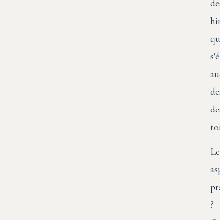
de
hi
qu
s'
au
de
de
toi
Le
as
pr
?