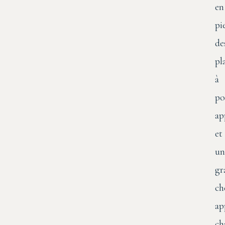
en
pi
de
pl
à
po
ap
et
un
gr
ch
ap
ch