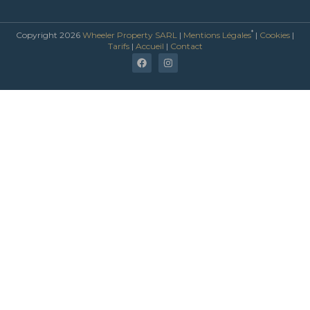
*
Copyright 2026
Wheeler Property SARL
|
Mentions Légales
|
Cookies
|
Tarifs
|
Accueil
|
Contact