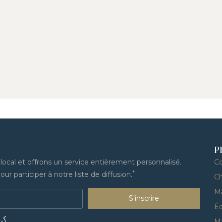
P
cal et offrons un service entièrement personnalisé.
C
*
ur participer à notre liste de diffusion.
Ch
M
S'inscrire
Éq
US
M