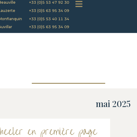
Beauville
+33 (0)5 53 47 92 30
Lauzerte
+33 (0)5 63 95 34 09
Monflanquin
+33 (0)5 53 40 11 34
Auvillar
+33 (0)5 63 95 34 09
mai 2025
heeler en première page