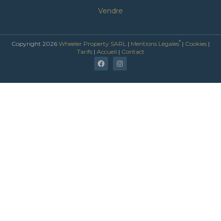
Vendre
*
Copyright 2026
Wheeler Property SARL
|
Mentions Légales
|
Cookies
|
Tarifs
|
Accueil
|
Contact