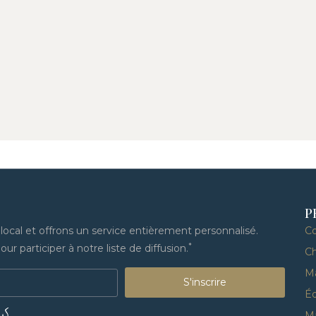
P
cal et offrons un service entièrement personnalisé.
C
*
ur participer à notre liste de diffusion.
Ch
M
S'inscrire
Éq
US
M