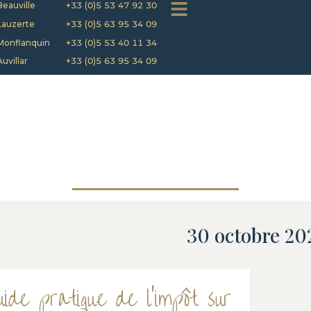
Beauville
+33 (0)5 53 47 92 30
Lauzerte
+33 (0)5 63 95 34 09
Monflanquin
+33 (0)5 53 40 11 34
Auvillar
+33 (0)5 63 95 34 09
30 octobre 20
uide pratique de l'impôt sur