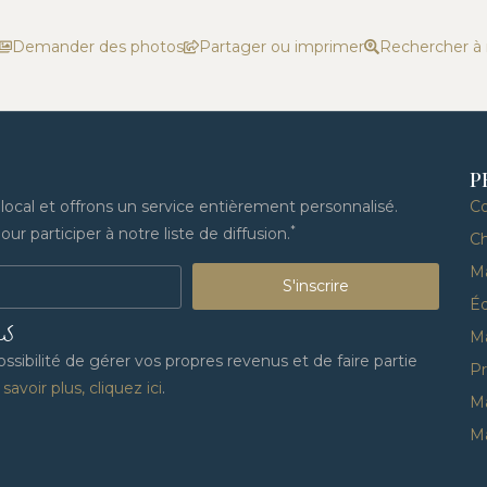
Demander des photos
Partager ou imprimer
Rechercher à
P
cal et offrons un service entièrement personnalisé.
C
*
ur participer à notre liste de diffusion.
Ch
M
S'inscrire
Éq
US
M
sibilité de gérer vos propres revenus et de faire partie
Pr
savoir plus, cliquez ici
.
Ma
Ma