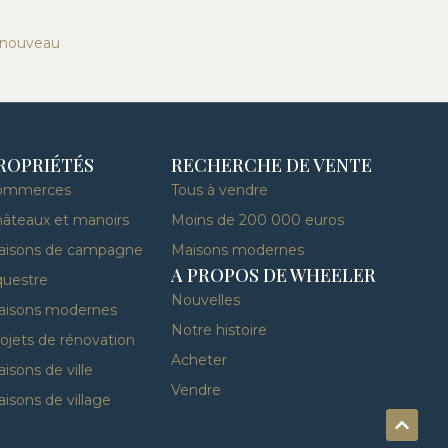
 nouveau
ROPRIÉTÉS
RECHERCHE DE VENTE
ommerces
Tous à vendre
âteaux et manoirs
Moins de 200 000 euros
aisons de campagne
Maisons modernes
A PROPOS DE WHEELER
uestre
Nouvelles
aisons modernes
Notre histoire
ojets de rénovation
Acheter
isons de ville
Vendre
isons de village