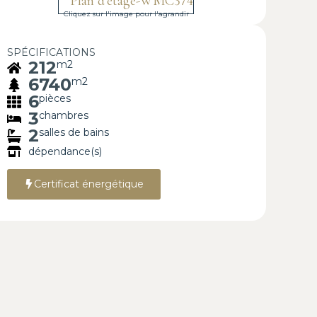
Cliquez sur l'image pour l'agrandir
SPÉCIFICATIONS
212
m2
6740
m2
6
pièces
3
chambres
2
salles de bains
dépendance(s)
Certificat énergétique