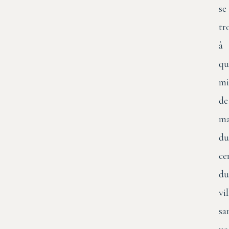
se
tr
à
qu
mi
de
ma
du
ce
du
vi
sa