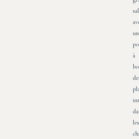
sa
av
un
po
à
bo
de
pl
in
da
les
ch