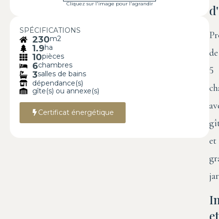
Cliquez sur l'image pour l'agrandir
d
SPÉCIFICATIONS
Pr
230
m2
1.9
ha
de
10
pièces
6
chambres
5
3
salles de bains
dépendance(s)
ch
gîte(s) ou annexe(s)
av
Certificat énergétique
gî
et
gr
ja
I
et