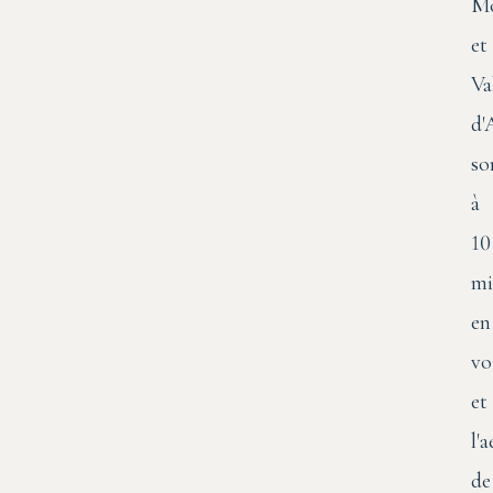
Mo
et
Va
d'
so
à
10
mi
en
vo
et
l'
de