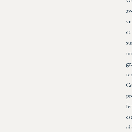
vo
av
vu
et
su
un
gr
te
Ce
pr
fe
es
id