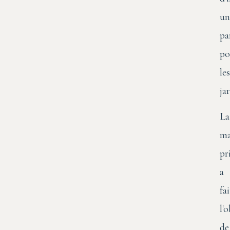
un
pa
po
les
ja
La
ma
pr
a
fai
l'
de