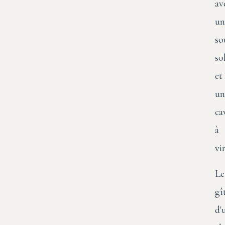
av
un
so
so
et
un
ca
à
vi
Le
gî
d'