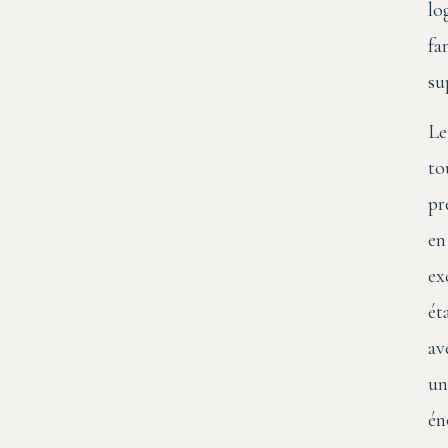
lo
fa
su
Le
to
pr
en
ex
ét
av
un
én