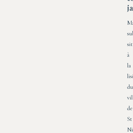
j
Ma
su
si
à
la
lis
du
vi
de
St
Ni