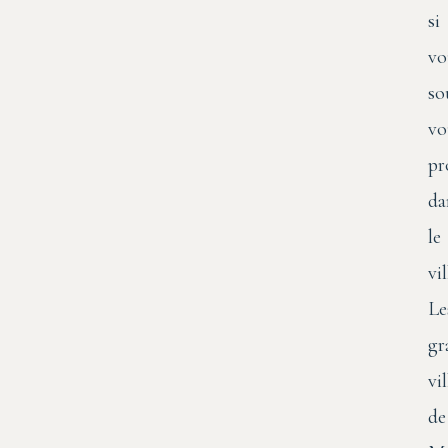
si
vo
so
vo
pr
da
le
vil
Le
gr
vil
de