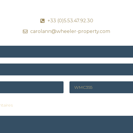
+33 (0)5.53.47.92.30
carolann@wheeler-property.com
taires