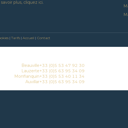
savoir plus, cliquez ici
.
Ma
Ma
okies
|
Tarifs
|
Accueil
|
Contact
Beauville
+33 (0)5 53 47 92 30
Lauzerte
+33 (0)5 63 95 34 09
Monflanquin
+33 (0)5 53 40 11 34
Auvillar
+33 (0)5 63 95 34 09