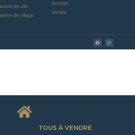
Acheter
isons de ville
Vendre
isons de village
TOUS À VENDRE