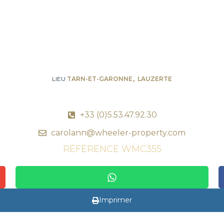
,
LIEU
TARN-ET-GARONNE
LAUZERTE
+33 (0)5.53.47.92.30
carolann@wheeler-property.com
RÉFÉRENCE WMC355
Imprimer