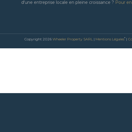
d'une entreprise locale en pleine croissance ?
Pour en 
*
Copyright 2026
Wheeler Property SARL
|
Mentions Légales
|
Co