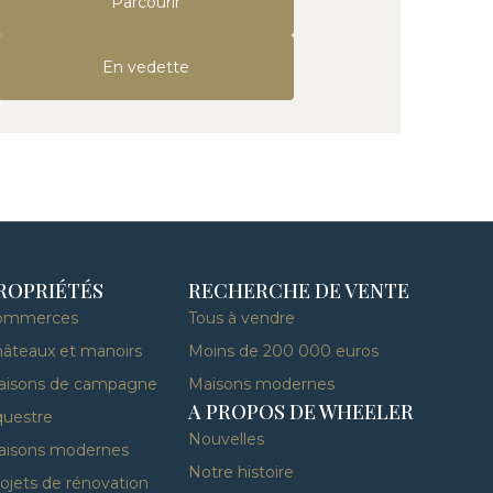
Parcourir
En vedette
ROPRIÉTÉS
RECHERCHE DE VENTE
ommerces
Tous à vendre
âteaux et manoirs
Moins de 200 000 euros
aisons de campagne
Maisons modernes
A PROPOS DE WHEELER
uestre
Nouvelles
aisons modernes
Notre histoire
ojets de rénovation