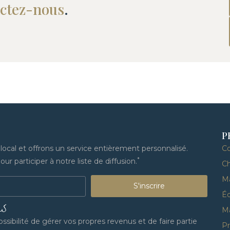
actez-nous
.
P
cal et offrons un service entièrement personnalisé.
C
*
ur participer à notre liste de diffusion.
Ch
M
S'inscrire
Éq
US
M
sibilité de gérer vos propres revenus et de faire partie
Pr