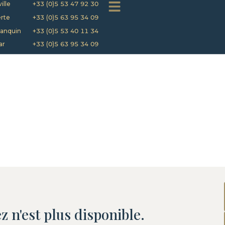
ille
+33 (0)5 53 47 92 30
rte
+33 (0)5 63 95 34 09
anquin
+33 (0)5 53 40 11 34
ar
+33 (0)5 63 95 34 09
z n'est plus disponible.