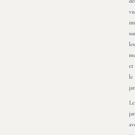
de
vu
im
su
les
mo
et
le
ja
Le
ja
av