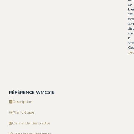
ce
bie
est
exp
son
dis
sur
le
site
Géo
geo
RÉFÉRENCE WMC516
Description
Plan d'étage
Demander des photos
Partager ou imprimer