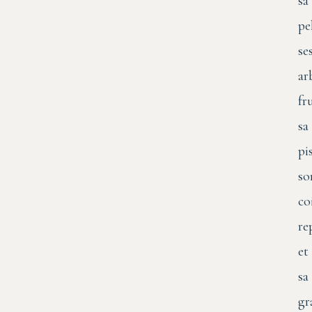
sa
pe
se
ar
fr
sa
pi
so
co
re
et
sa
gr