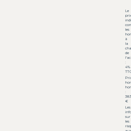
Le
pri
ind
co
les
hon
à
la
cha
de
l'a
:
4%
TT
Pri
hor
hon
:
38
€
Les
inf
sur
les
ris
aux