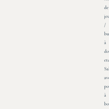
de
je
/
bu
à
do
etc
Sa
av
po
à
bo