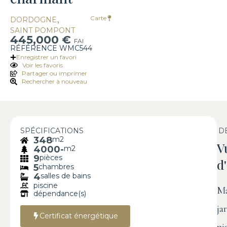
,
Carte
DORDOGNE
SAINT POMPONT
445,000 €
FAI
RÉFÉRENCE WMC544
Enregistrer un favori
Voir les favoris
Partager ou imprimer
Rechercher à nouveau
SPÉCIFICATIONS
D
348
m2
V
4000-
m2
9
pièces
d
5
chambres
4
salles de bains
piscine
Ma
dépendance(s)
ja
Certificat énergétique
pi