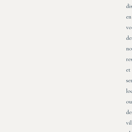
di
en
vo
de
no
re
et
se
lo
ou
de
vil