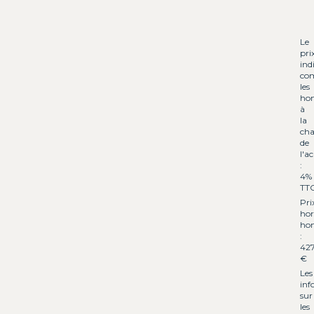
Le
pri
ind
co
les
hon
à
la
cha
de
l'a
:
4%
TT
Pri
hor
hon
:
42
€
Les
inf
sur
les