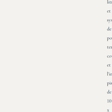
lit
et
sy
de
po
te
co
et
l'
pi
de
10
x