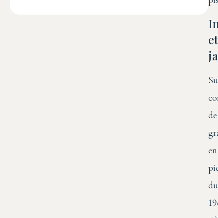
I
et
j
Su
co
de
gr
en
pi
du
19