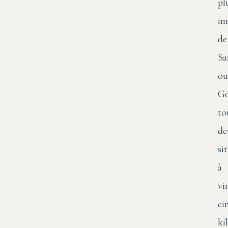
pl
im
de
Sa
ou
Go
to
de
si
à
vi
ci
ki