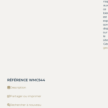
ris
aux
ce
bie
est
exp
son
dis
sur
le
site
Géo
geo
RÉFÉRENCE WMC544
Description
Partager ou imprimer
Rechercher à nouveau