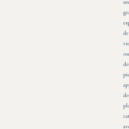
un
gr
es
de
vi
ou
de
pi
ap
de
pl
ca
av