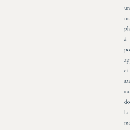
un
ma
pl
à
po
ap
et
sa
au
do
la
me