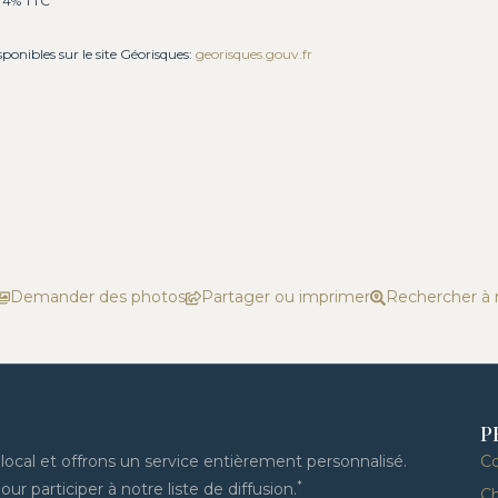
: 4% TTC
sponibles sur le site Géorisques:
georisques.gouv.fr
Demander des photos
Partager ou imprimer
Rechercher à
P
cal et offrons un service entièrement personnalisé.
C
*
ur participer à notre liste de diffusion.
Ch