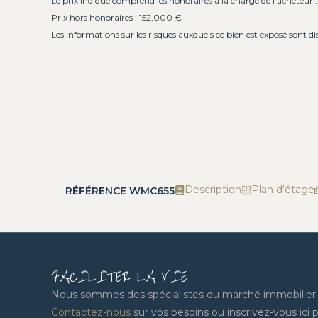
Le prix indiqué comprend les honoraires à la charge de l'acheteur 
Prix hors honoraires : 152,000 €
Les informations sur les risques auxquels ce bien est exposé sont di
Description
Plan d'étage
RÉFÉRENCE WMC655
FACILITER LA VIE
Nous sommes des spécialistes du marché immobilier lo
Contactez-nous
sur vos besoins ou inscrivez-vous ici po