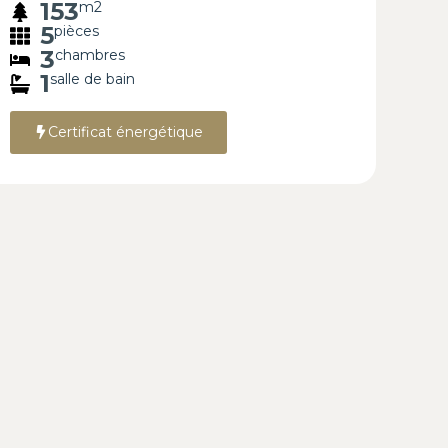
153
m2
5
pièces
3
chambres
1
salle de bain
Certificat énergétique