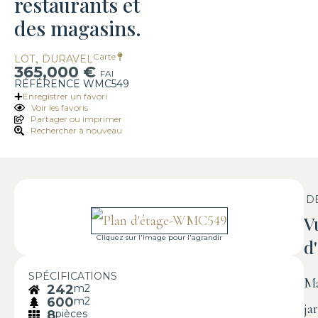
restaurants et
des magasins.
,
Carte
LOT
DURAVEL
365,000 €
FAI
RÉFÉRENCE WMC549
Enregistrer un favori
Voir les favoris
Partager ou imprimer
Rechercher à nouveau
D
V
Cliquez sur l'image pour l'agrandir
d
SPÉCIFICATIONS
Ma
242
m2
600
m2
ja
8
pièces