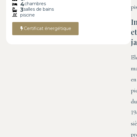
4
chambres
pi
3
salles de bains
piscine
I
Certificat énergétique
et
j
El
ma
en
pi
du
19
si
pr