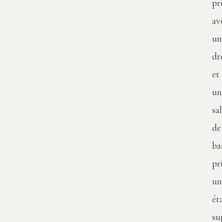
pr
av
un
dr
et
un
sal
de
ba
pr
un
ét
su