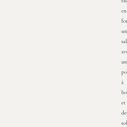
ra
en
fo
un
sa
av
un
po
à
bo
et
de
so