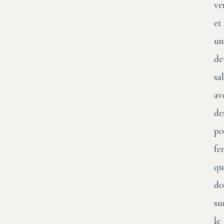
ve
et
un
de
sa
av
de
po
fe
qu
do
su
le