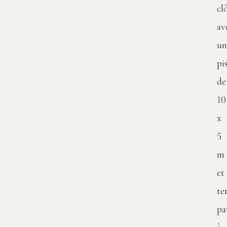
cl
av
un
pi
de
10
x
5
m
et
te
pa