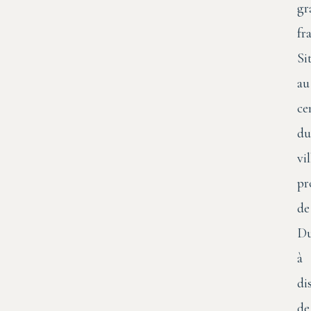
gr
fra
Si
au
ce
du
vi
pr
de
Du
à
di
de