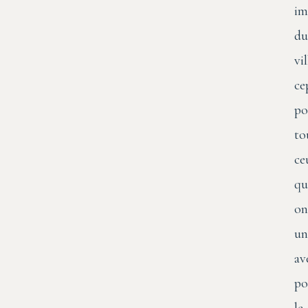
im
du
vi
ce
po
to
ce
qu
on
un
av
po
le