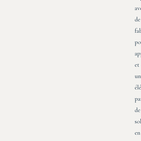
av
de
fa
po
ap
et
un
él
pa
de
so
en