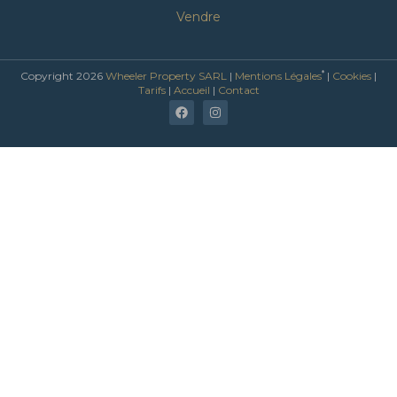
Vendre
*
Copyright 2026
Wheeler Property SARL
|
Mentions Légales
|
Cookies
|
Tarifs
|
Accueil
|
Contact