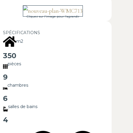
Cliquez sur l'image pour l'agrandir
SPÉCIFICATIONS
m2
350
pièces
9
chambres
6
salles de bains
4