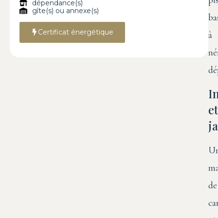
dépendance(s)
gîte(s) ou annexe(s)
ba
Certificat énergétique
à
né
dé
I
et
j
U
ma
de
ca