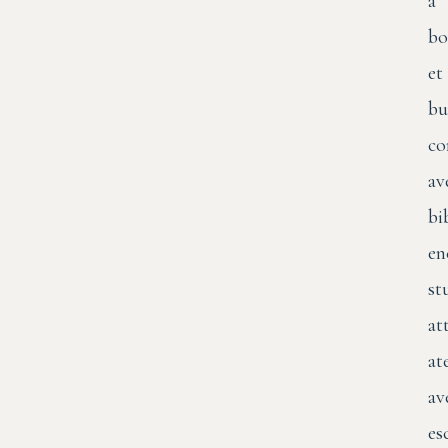
à
bo
et
bu
co
av
bi
en
st
at
at
av
es