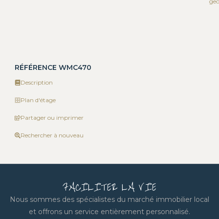
geo
RÉFÉRENCE WMC470
Description
Plan d'étage
Partager ou imprimer
Rechercher à nouveau
FACILITER LA VIE
Nous sommes des spécialistes du marché immobilier local
et offrons un service entièrement personnalisé.