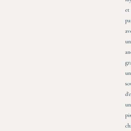
et
pa
av
un
an
gr
un
so
d'
un
pi
ch