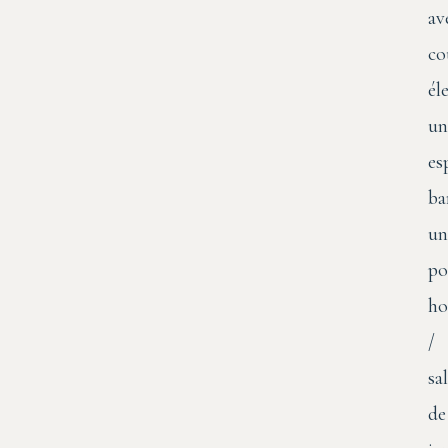
av
co
él
un
es
ba
un
po
ho
/
sal
de