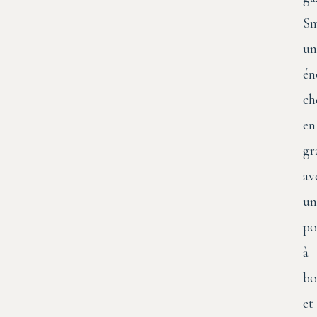
Sm
un
én
ch
en
gr
av
un
po
à
bo
et