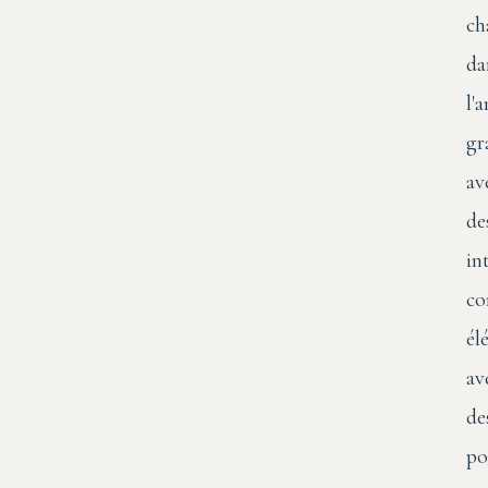
ch
da
l'
gr
av
de
in
co
él
av
de
po