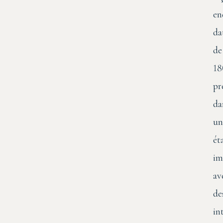
en
da
de
18
pr
da
un
ét
im
av
de
in