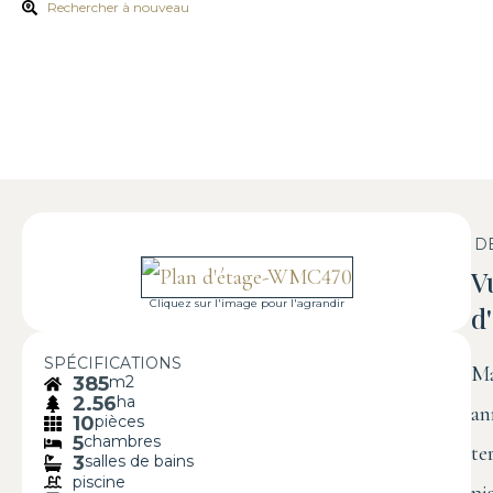
Rechercher à nouveau
D
V
Cliquez sur l'image pour l'agrandir
d
SPÉCIFICATIONS
Ma
385
m2
2.56
ha
an
10
pièces
5
chambres
te
3
salles de bains
piscine
pi