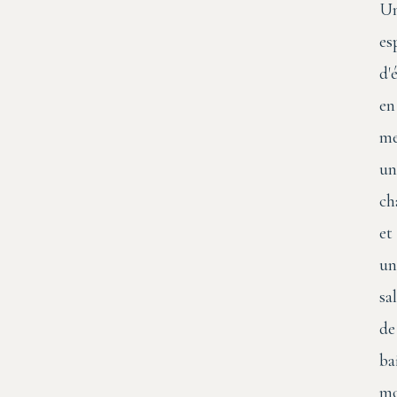
U
es
d'
en
me
un
ch
et
un
sal
de
ba
mo