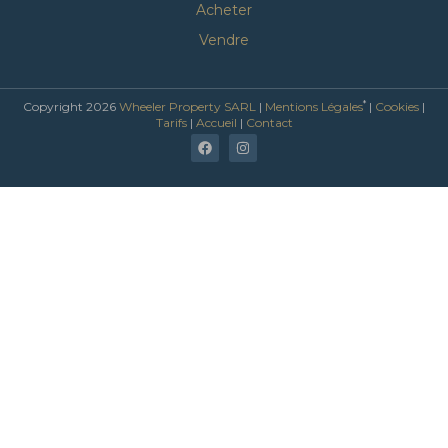
Acheter
Vendre
*
Copyright 2026
Wheeler Property SARL
|
Mentions Légales
|
Cookies
|
Tarifs
|
Accueil
|
Contact