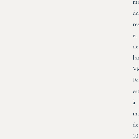
ma
de
re
et
de
l'
Vi
Fe
es
à
mo
de
10