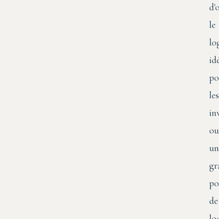
d'
le
lo
id
po
les
in
ou
un
gr
po
de
lo