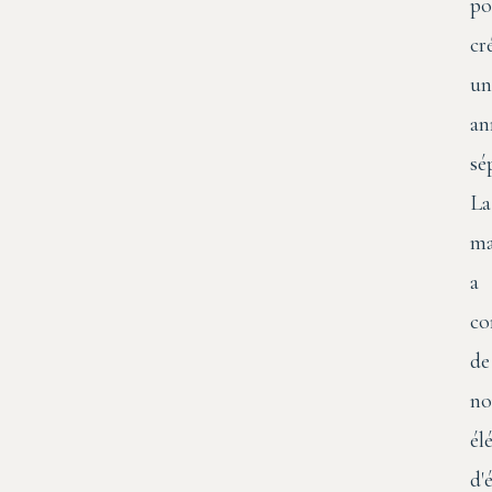
po
cr
un
an
sé
La
ma
a
co
de
no
él
d'