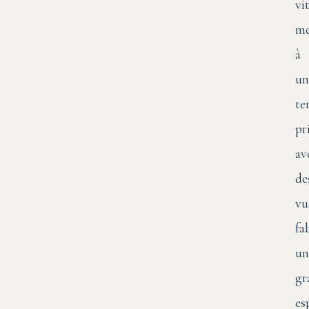
vi
me
à
un
te
pr
av
de
vu
fa
un
gr
es