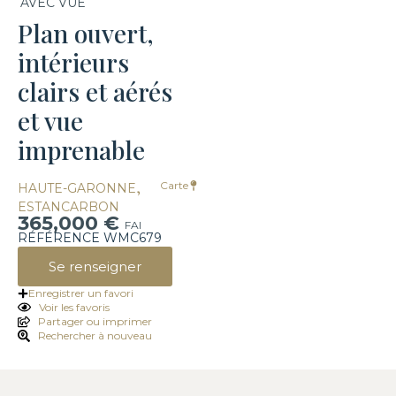
AVEC VUE
Plan ouvert,
intérieurs
clairs et aérés
et vue
imprenable
,
Carte
HAUTE-GARONNE
ESTANCARBON
365,000 €
FAI
RÉFÉRENCE WMC679
Se renseigner
Enregistrer un favori
Voir les favoris
Partager ou imprimer
Rechercher à nouveau