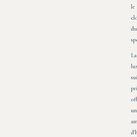
le
cl
du
sp
La
lu
su
pr
of
un
am
d'