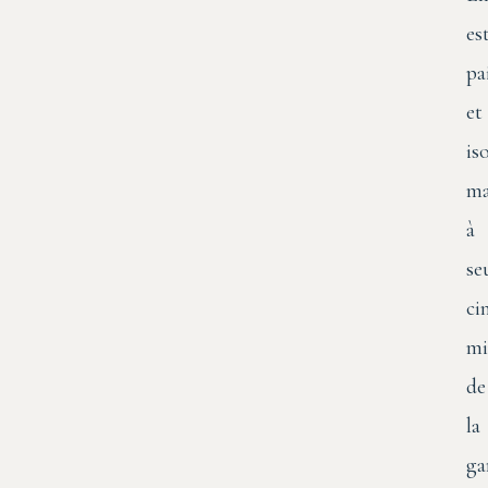
es
pa
et
is
ma
à
se
ci
mi
de
la
ga