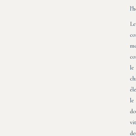
l'
Le
co
mo
co
le
ch
él
le
do
vi
de