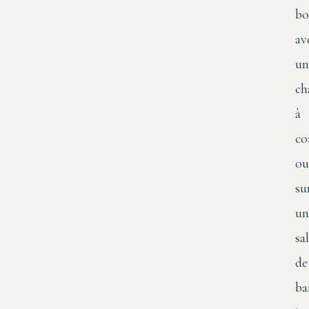
bo
av
un
ch
à
co
ou
su
un
sal
de
ba