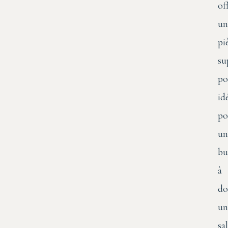
of
un
pi
su
po
id
po
un
bu
à
do
un
sal