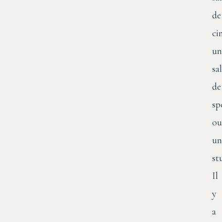
de
ci
un
sal
de
sp
ou
un
st
Il
y
a