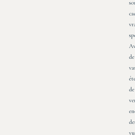
so
ca
vr
sp
Av
de
va
ét
de
ve
en
de
vu