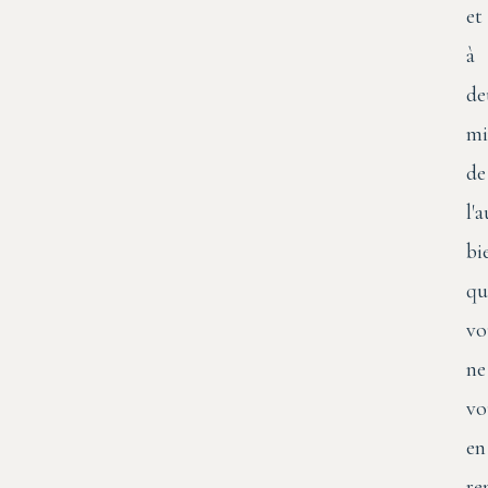
et
à
de
mi
de
l'
bi
qu
vo
ne
vo
en
re