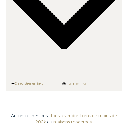
Voir les favoris
Enregistrer un favori
Autres recherches :
tous à vendre
,
biens de moins de
200k
ou
maisons modernes
.