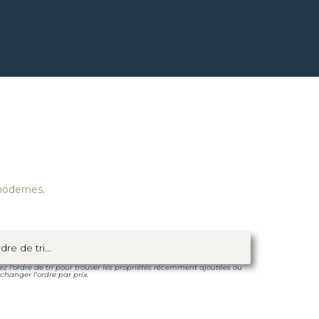
modernes
.
sez l'ordre de tri pour trouver les propriétés récemment ajoutées ou
changer l'ordre par prix.