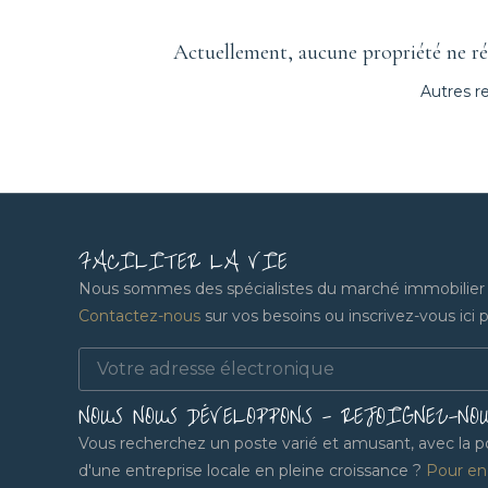
Actuellement, aucune propriété ne rép
Autres r
FACILITER LA VIE
Nous sommes des spécialistes du marché immobilier lo
Contactez-nous
sur vos besoins ou inscrivez-vous ici po
NOUS NOUS DÉVELOPPONS - REJOIGNEZ-NO
Vous recherchez un poste varié et amusant, avec la pos
d'une entreprise locale en pleine croissance ?
Pour en 