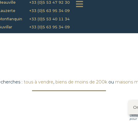
Beauville
+33 (0)5 53 47 92 30
Lauzerte
+33 (0)5 63 95 34 09
Monflanquin
+33 (0)5 53 40 11 34
Auvillar
+33 (0)5 63 95 34 09
echerches :
tous à vendre
,
biens de moins de 200k
ou
maisons 
Utili
pour 