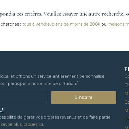
ond à ces critères. Veuillez essayer une autre recherche, 
echerches :
tous à vendre
,
biens de moins de 200k
ou
maisons 
P
cal et offrons un service entièrement personnalisé.
C
*
ur participer à notre liste de diffusion.
Ch
M
S'inscrire
Éq
US
M
sibilité de gérer vos propres revenus et de faire partie
Pr
savoir plus, cliquez ici
.
Ma