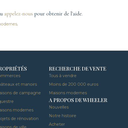
ou
appelez-nous
pour obtenir de l'aide.
modernes
.
ROPRIÉTÉS
RECHERCHE DE VENTE
ommerces
Tous à vendre
âteaux et manoirs
Moins de 200 000 euros
aisons de campagne
Maisons modernes
A PROPOS DE WHEELER
uestre
Nouvelles
aisons modernes
Notre histoire
ojets de rénovation
Acheter
isons de ville