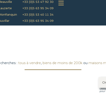
Beauville
+33 (0)5 53 47 92 30
Lauzerte
+33 (0)5 63 95 34 09
Monflanquin
+33 (0)5 53 40 11 34
Auvillar
+33 (0)5 63 95 34 09
echerches :
tous à vendre
,
biens de moins de 200k
ou
maisons 
Utili
pour 