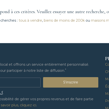
ond à ces critères. Veuillez essayer une autre recherche, 
echerches :
tous à vendre
,
biens de moins de 200k
ou
maisons 
P
cal et offrons un service entièrement personnalisé.
C
*
ur participer à notre liste de diffusion.
Ch
M
S'inscrire
Éq
US
M
sibilité de gérer vos propres revenus et de faire partie
Pr
savoir plus, cliquez ici
.
Ma