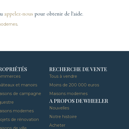
ou
appelez-nous
pour obtenir de l'aide.
modernes
.
ROPRIÉTÉS
RECHERCHE DE VENTE
ommerces
Tous à vendre
âteaux et manoirs
Moins de 200 000 euros
aisons de campagne
Maisons modernes
A PROPOS DE WHEELER
uestre
Nouvelles
aisons modernes
Notre histoire
ojets de rénovation
Acheter
isons de ville