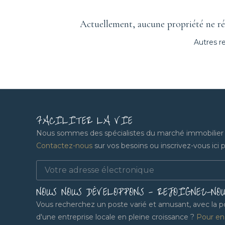
Actuellement, aucune propriété ne rép
Autres r
FACILITER LA VIE
Nous sommes des spécialistes du marché immobilier lo
Contactez-nous
sur vos besoins ou inscrivez-vous ici po
NOUS NOUS DÉVELOPPONS - REJOIGNEZ-NO
Vous recherchez un poste varié et amusant, avec la pos
d'une entreprise locale en pleine croissance ?
Pour en 