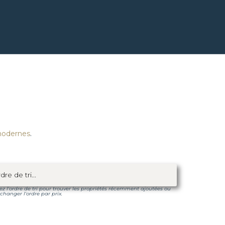
modernes
.
sez l'ordre de tri pour trouver les propriétés récemment ajoutées ou
changer l'ordre par prix.