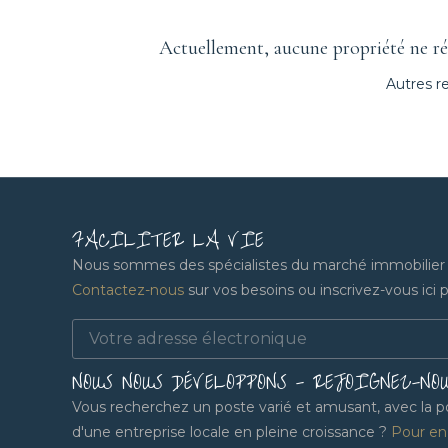
Actuellement, aucune propriété ne rép
Autres r
FACILITER LA VIE
Nous sommes des spécialistes du marché immobilier lo
Contactez-nous
sur vos besoins ou inscrivez-vous ici po
NOUS NOUS DÉVELOPPONS - REJOIGNEZ-NO
Vous recherchez un poste varié et amusant, avec la pos
d'une entreprise locale en pleine croissance ?
Pour en 