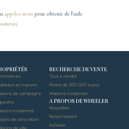
ou
appelez-nous
pour obtenir de l'aide.
modernes
.
ROPRIÉTÉS
RECHERCHE DE VENTE
ommerces
Tous à vendre
âteaux et manoirs
Moins de 200 000 euros
aisons de campagne
Maisons modernes
A PROPOS DE WHEELER
uestre
Nouvelles
aisons modernes
Notre histoire
ojets de rénovation
Acheter
isons de ville