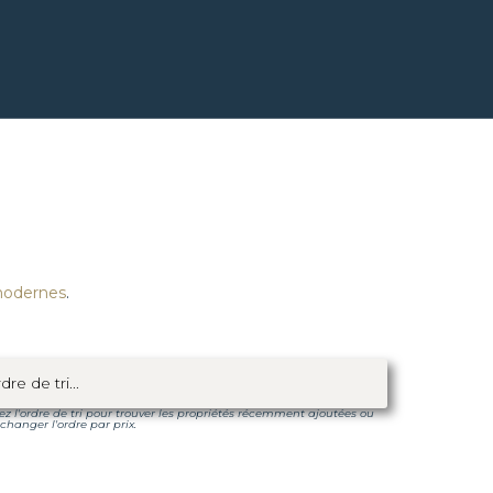
modernes
.
sez l'ordre de tri pour trouver les propriétés récemment ajoutées ou
changer l'ordre par prix.