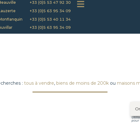
Beauville
+33 (0)5 53 47 92 30
Lauzerte
+33 (0)5 63 95 34 09
Monflanquin
+33 (0)5 53 40 11 34
Auvillar
+33 (0)5 63 95 34 09
echerches :
tous à vendre
,
biens de moins de 200k
ou
maisons 
Utili
pour 