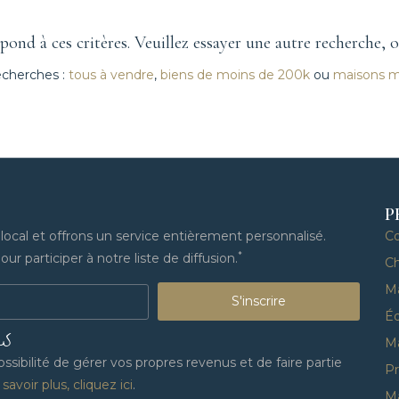
ond à ces critères. Veuillez essayer une autre recherche, 
echerches :
tous à vendre
,
biens de moins de 200k
ou
maisons 
P
cal et offrons un service entièrement personnalisé.
C
*
ur participer à notre liste de diffusion.
Ch
M
S'inscrire
Éq
US
M
sibilité de gérer vos propres revenus et de faire partie
Pr
savoir plus, cliquez ici
.
Ma