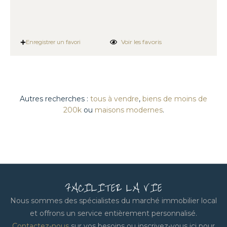
Voir les favoris
Enregistrer un favori
Autres recherches :
tous à vendre
,
biens de moins de
200k
ou
maisons modernes
.
FACILITER LA VIE
Nous sommes des spécialistes du marché immobilier local
et offrons un service entièrement personnalisé.
Contactez-nous
sur vos besoins ou inscrivez-vous ici pour