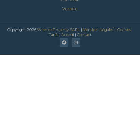
Vendre
*
Copyright 2026
Wheeler Property SARL
|
Mentions Légales
|
Cookies
|
Tarifs
|
Accueil
|
Contact